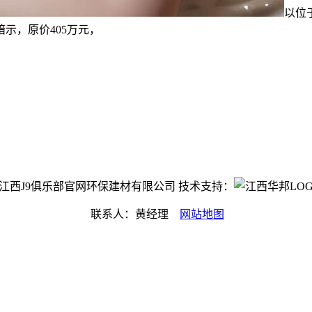
以位
示，原价405万元，
ght©江西J9俱乐部官网环保建材有限公司 技术支持：
联系人：黄经理
网站地图