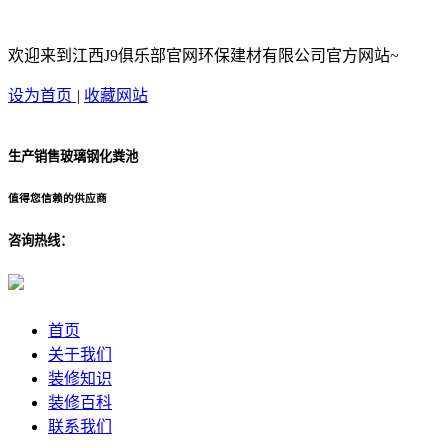
欢迎来到江西J9俱乐部官网环保建材有限公司官方网站~
设为首页
|
收藏网站
生产销售玻璃钢化粪池
值得您信赖的供应商
咨询热线：
首页
关于我们
装修知识
装修百科
联系我们