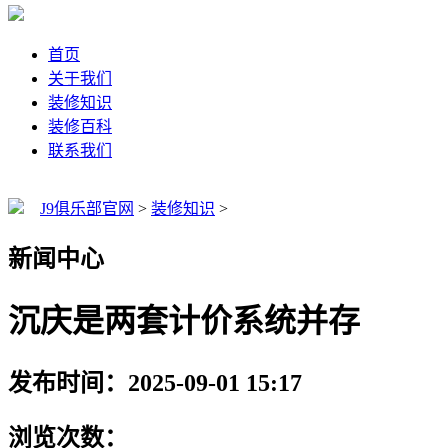
首页
关于我们
装修知识
装修百科
联系我们
J9俱乐部官网
>
装修知识
>
新闻中心
沉庆是两套计价系统并存
发布时间：2025-09-01 15:17
浏览次数：