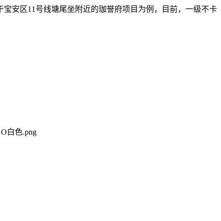
于宝安区11号线塘尾坐附近的珈誉府项目为例，目前，一级不卡