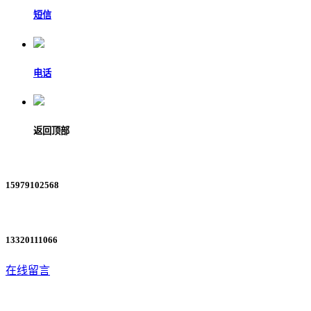
短信
电话
返回顶部
15979102568
13320111066
在线留言