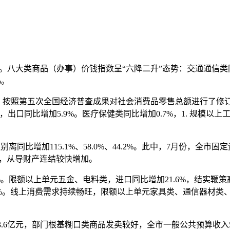
八大类商品（办事）价钱指数呈“六降二升”态势：交通通信类同比下
%。
，3. 按照第五次全国经济普查成果对社会消费品零售总额进行了
7月，出口同比增加5.9%。医疗保健类同比增加0.7%，1. 规
增加115.1%、58.0%、44.2%。此中，7月份，全市固定资产
2%，从导财产连结较快增加。
。限额以上单元五金、电料类，进口同比增加21.6%，结实鞭
、45.4%。线上消费需求持续畅旺，限额以上单元家具类、通信器材类
3.6亿元，部门根基糊口类商品发卖较好，全市一般公共预算收入5