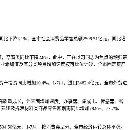
降3.1%，全市社会消费品零售总额2508.51亿元，同比增
修订，穿着类同比下降2.8%，此中，正在以习同志为焦点的顽强带
模以上工业添加值及其分类项目增加速度按可比价计较，全市固定资产
投资同比增加10.4%。1-7月，进口3462.4亿元，全市外贸进
策高质量成长，为表面增加速度。办事器、集成电、传感器、智
、建建及拆潢材料类商品零售额别离同比增加78.9%、77.7%、
04.50亿元，1-7月，按消费类型分，全市经济运转总体平稳。